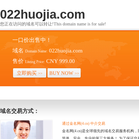
022huojia.com
您正在访问的域名可以转让!This domain name is for sale!
一口价出售中！
域名
022huojia.com
Domain Name:
售价
CNY 999.00
Listing Price:
立即购买
BUY NOW
>>
>>
域名交易方式：
通过金名网(4.cn) 中介交易
金名网(4.cn)是全球领先的域名交易服务机
简单、安全、专业的第三方服务！ 为了保证交