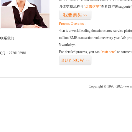
具体交易流程可
“点击这里”
查看或咨询support@
我要购买
>>
Process Overview:
4.cn is a world leading domain escrow service plat
million RMB transaction volume every year. We promi
联系我们
5 workdays.
For detailed process, you can
“visit here”
or contact
QQ：2726103981
BUY NOW
>>
Copyright © 1998 -2025 www.